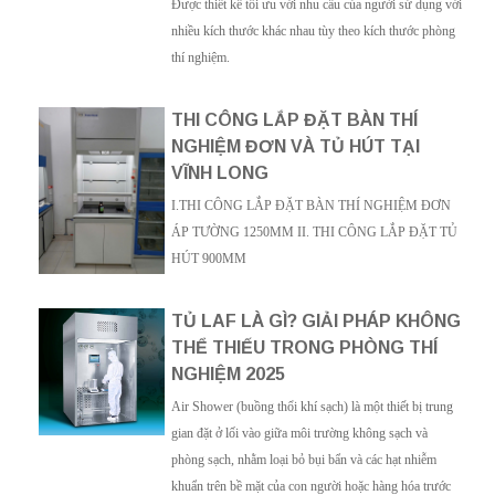
Được thiết kế tối ưu với nhu cầu của người sử dụng với
nhiều kích thước khác nhau tùy theo kích thước phòng
thí nghiệm.
THI CÔNG LẮP ĐẶT BÀN THÍ
NGHIỆM ĐƠN VÀ TỦ HÚT TẠI
VĨNH LONG
I.THI CÔNG LẮP ĐẶT BÀN THÍ NGHIỆM ĐƠN
ÁP TƯỜNG 1250MM II. THI CÔNG LẮP ĐẶT TỦ
HÚT 900MM
TỦ LAF LÀ GÌ? GIẢI PHÁP KHÔNG
THỂ THIẾU TRONG PHÒNG THÍ
NGHIỆM 2025
Air Shower (buồng thổi khí sạch) là một thiết bị trung
gian đặt ở lối vào giữa môi trường không sạch và
phòng sạch, nhằm loại bỏ bụi bẩn và các hạt nhiễm
khuẩn trên bề mặt của con người hoặc hàng hóa trước