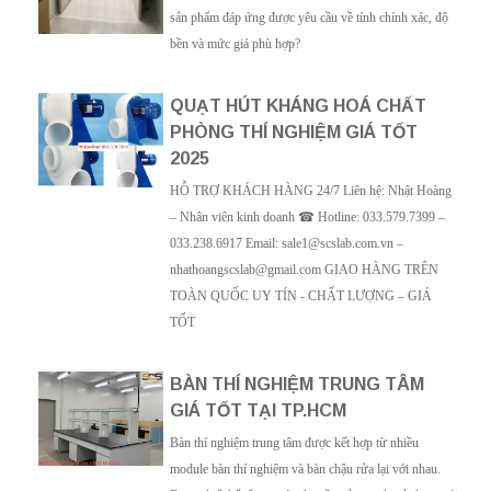
sản phẩm đáp ứng được yêu cầu về tính chính xác, độ
bền và mức giá phù hợp?
QUẠT HÚT KHÁNG HOÁ CHẤT
PHÒNG THÍ NGHIỆM GIÁ TỐT
2025
HỖ TRỢ KHÁCH HÀNG 24/7 Liên hệ: Nhật Hoàng
– Nhân viên kinh doanh ☎ Hotline: 033.579.7399 –
033.238.6917 Email: sale1@scslab.com.vn –
nhathoangscslab@gmail.com GIAO HÀNG TRÊN
TOÀN QUỐC UY TÍN - CHẤT LƯỢNG – GIÁ
TỐT
BÀN THÍ NGHIỆM TRUNG TÂM
GIÁ TỐT TẠI TP.HCM
Bàn thí nghiệm trung tâm được kết hợp từ nhiều
module bàn thí nghiệm và bàn chậu rửa lại với nhau.