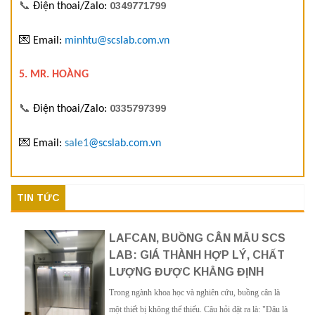
📞
0349771799
Điện thoai/Zalo:
💌
Email:
minhtu@scslab.com.vn
5. MR. HOÀNG
📞
0335797399
Điện thoai/Zalo:
💌
Email:
sale1
@scslab.com.vn
TIN TỨC
LAFCAN, BUỒNG CÂN MẪU SCS
LAB: GIÁ THÀNH HỢP LÝ, CHẤT
LƯỢNG ĐƯỢC KHẲNG ĐỊNH
Trong ngành khoa học và nghiên cứu, buồng cân là
một thiết bị không thể thiếu. Câu hỏi đặt ra là: "Đâu là