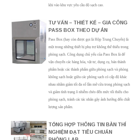
khi vào khu vực yêu cầu độ sạch cao.
TƯ VẤN – THIẾT KẾ – GIA CÔNG
PASS BOX THEO DỰ ÁN
Pass Box (hay còn được gọi là Hộp Trung Chuyển) là
một trong những thiết bị phụ trợ không thể thiếu trong
phòng sạch. Công dụng chủ yếu của Pass Box là để
vận chuyển các hàng hóa, vật tư, dụng cụ, bán thành
phẩm hoặc các thành phẩm giữa phòng sạch và phòng
không sạch hoặc giữa các phòng sạch có cấp độ khác
nhau nhằm giảm tối đa số lần mở cửa trong phòng sạch
và giảm tình trạng ô nhiễm chéo đến mức tối thiểu cho
phòng sạch, tránh các tác nhân gây ảnh hưởng đến chất
lượng sản phẩm.
TỔNG HỢP THÔNG TIN BÀN THÍ
NGHIỆM ĐẠT TIÊU CHUẨN
PHÒNG LAB