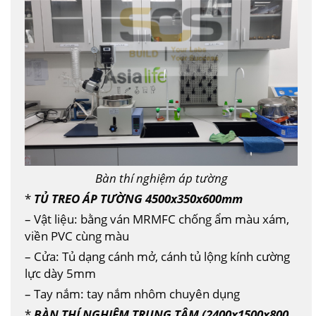
Bàn thí nghiệm áp tường
*
TỦ TREO ÁP TƯỜNG 4500x350x600mm
– Vật liệu: bằng ván MRMFC chống ẩm màu xám,
viền PVC cùng màu
– Cửa: Tủ dạng cánh mở, cánh tủ lộng kính cường
lực dày 5mm
– Tay nắm: tay nắm nhôm chuyên dụng
*
BÀN THÍ NGHIỆM TRUNG TÂM (2400x1500x800