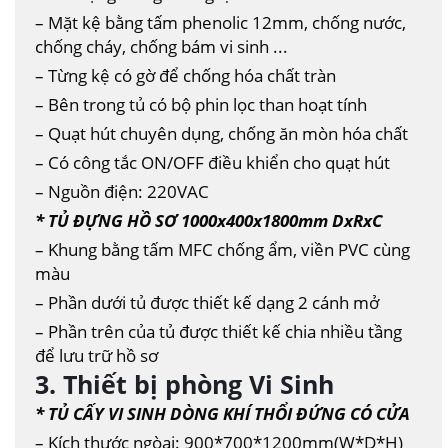
– Mặt kệ bằng tấm phenolic 12mm, chống nước,
chống cháy, chống bám vi sinh ...
– Từng kệ có gờ để chống hóa chất tràn
– Bên trong tủ có bộ phin lọc than hoạt tính
– Quạt hút chuyên dụng, chống ăn mòn hóa chất
– Có công tắc ON/OFF điều khiển cho quạt hút
– Nguồn điện: 220VAC
* TỦ ĐỰNG HỒ SƠ 1000x400x1800mm DxRxC
– Khung bằng tấm MFC chống ẩm, viền PVC cùng
màu
– Phần dưới tủ được thiết kế dạng 2 cánh mở
– Phần trên của tủ được thiết kế chia nhiều tầng
để lưu trữ hồ sơ
3. Thiết bị phòng Vi Sinh
* TỦ CẤY VI SINH DÒNG KHÍ THỔI ĐỨNG CÓ CỬA
– Kích thước ngòai: 900*700*1200mm(W*D*H)