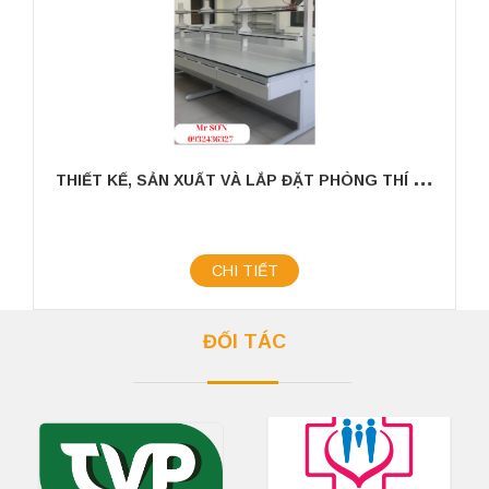
T
HIẾT KẾ, SẢN XUẤT VÀ LẮP ĐẶT PHÒNG THÍ NGHIỆM TRONG CHĂN NUÔI
CHI TIẾT
ĐỐI TÁC