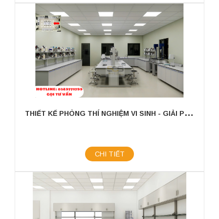
T
HIẾT KẾ PHÒNG THÍ NGHIỆM VI SINH - GIẢI PHÁP TỐI ƯU CHO NGHIÊN CỨU VÀ SẢN XUẤT
CHI TIẾT