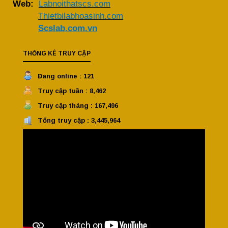
Web:
Labnoithatscs.com
Thietbilabhoasinh.com
Scslab.com.vn
THỐNG KÊ TRUY CẬP
Đang online : 121
Truy cập tuần : 8,462
Truy cập tháng : 167,496
Tổng truy cập : 3,445,964