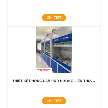
CHI TIẾT
T
HIẾT KẾ PHÒNG LAB R&D HƯƠNG LIỆU THỰC PHẨM KHU VỰC MIỀN NAM
CHI TIẾT