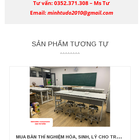
Tư vấn:
0352.371.308 – Ms Tư
Email:
minhtudo2010@gmail.com
SẢN PHẨM TƯƠNG TỰ
M
UA BÀN THÍ NGHIỆM HÓA, SINH, LÝ CHO TRƯỜNG HỌC GIÁ TỐT TẠI THÀNH PHỐ HỒ CHÍ MINH