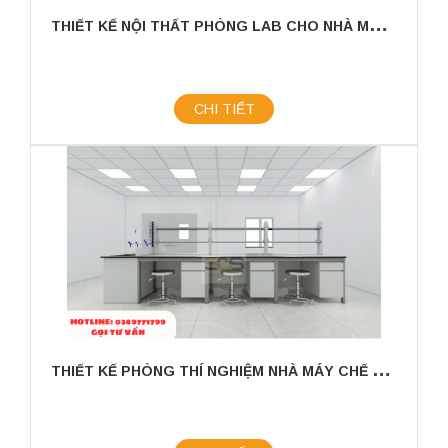
T
HIẾT KẾ NỘI THẤT PHÒNG LAB CHO NHÀ MÁY SẢN XUẤT SƠN CÔNG NGHIỆP
CHI TIẾT
T
HIẾT KẾ PHÒNG THÍ NGHIỆM NHÀ MÁY CHẾ BIẾN CÀ PHÊ - ĐẢM BẢO HIỆU SUẤT & CHẤT LƯỢNG SẢN XUẤT