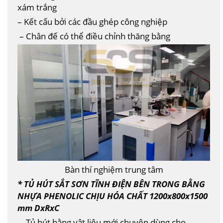
xám trắng
– Kết cấu bởi các đầu ghép công nghiệp
– Chân đế có thể điều chỉnh thăng bằng
Bàn thí nghiệm trung tâm
* TỦ HÚT SẮT SƠN TĨNH ĐIỆN BÊN TRONG BẰNG
NHỰA PHENOLIC CHỊU HÓA CHẤT 1200x800x1500
mm DxRxC
–
Tủ hút bằng vật liệu mới chuyên dùng cho