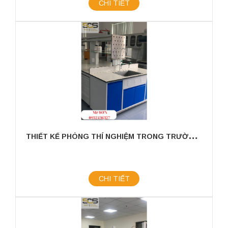
CHI TIẾT
T
HIẾT KẾ PHÒNG THÍ NGHIỆM TRONG TRƯỜNG HỌC
CHI TIẾT