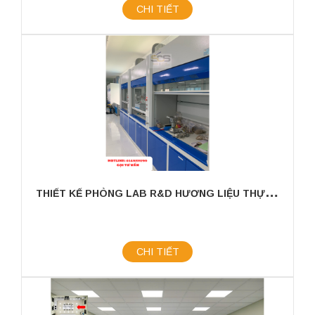
CHI TIẾT
T
HIẾT KẾ PHÒNG LAB R&D HƯƠNG LIỆU THỰC PHẨM KHU VỰC MIỀN NAM
CHI TIẾT