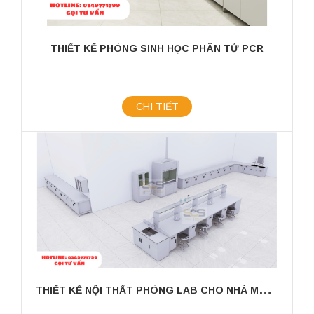
THIẾT KẾ PHÒNG SINH HỌC PHÂN TỬ PCR
CHI TIẾT
T
HIẾT KẾ NỘI THẤT PHÒNG LAB CHO NHÀ MÁY SẢN XUẤT SƠN CÔNG NGHIỆP