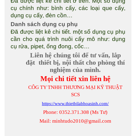
Đã được liệt kê chi tiết ở trên. Một số dụng
cụ chính như: bình cấy, các loại que cấy,
dụng cụ cấy, đèn cồn…
Danh sách dụng cụ phụ
Đã được liệt kê chi tiết. một số dụng cụ phụ
cần cho quá trình nuôi cấy mô như: dụng
cụ rửa, pipet, ống đong, cốc…
Liên hệ chúng tôi để tư vấn, lắp
đặt
thiết bị, nội thất
cho phòng thí
nghiệm của mình.
Mọi chi tiết xin liên hệ
CÔG TY TNHH THƯƠNG MẠI KỸ THUẬT
SCS
https://www.thietbilabhoasinh.com/
Phone: 0352.371.308 (Ms Tư)
Mail: minhtudo2010@gmail.com