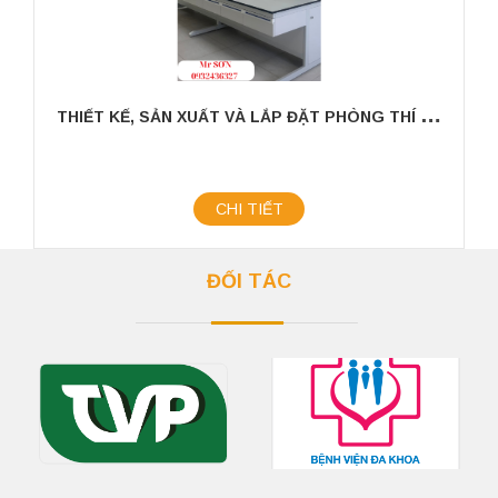
T
HIẾT KẾ, SẢN XUẤT VÀ LẮP ĐẶT PHÒNG THÍ NGHIỆM TRONG CHĂN NUÔI
CHI TIẾT
ĐỐI TÁC