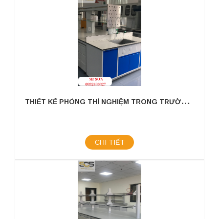
T
HIẾT KẾ PHÒNG THÍ NGHIỆM TRONG TRƯỜNG HỌC
CHI TIẾT