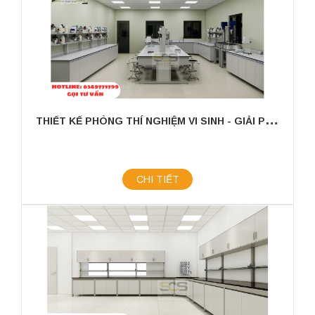
T
HIẾT KẾ PHÒNG THÍ NGHIỆM VI SINH - GIẢI PHÁP TỐI ƯU CHO NGHIÊN CỨU VÀ SẢN XUẤT
CHI TIẾT