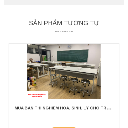
SẢN PHẨM TƯƠNG TỰ
M
UA BÀN THÍ NGHIỆM HÓA, SINH, LÝ CHO TRƯỜNG HỌC GIÁ TỐT TẠI THÀNH PHỐ HỒ CHÍ MINH