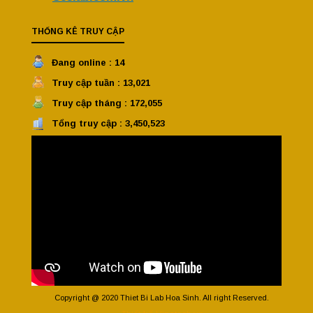
THỐNG KÊ TRUY CẬP
Đang online : 14
Truy cập tuần : 13,021
Truy cập tháng : 172,055
Tổng truy cập : 3,450,523
Copyright @ 2020 Thiet Bi Lab Hoa Sinh. All right Reserved.