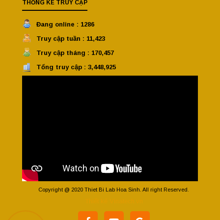
THỐNG KÊ TRUY CẬP
Đang online : 1286
Truy cập tuần : 11,423
Truy cập tháng : 170,457
Tổng truy cập : 3,448,925
Copyright @ 2020 Thiet Bi Lab Hoa Sinh. All right Reserved.
Thiết kế Vinatech.vn