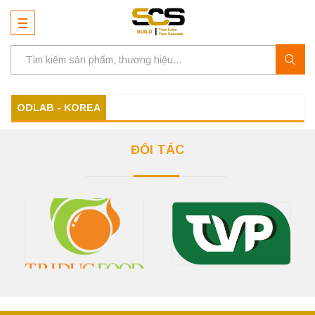
ODLAB - KOREA
ĐỐI TÁC