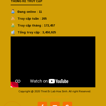
THỐNG KÊ TRUY CẬP
Đang online : 11
Truy cập tuần : 205
Truy cập tháng : 172,457
Tổng truy cập : 3,450,925
Copyright @ 2020 Thiet Bi Lab Hoa Sinh. All right Reserved.
Thiết kế Vinatech.vn