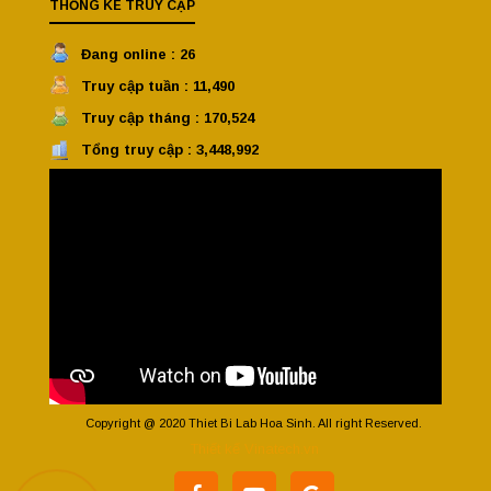
THỐNG KÊ TRUY CẬP
Đang online : 26
Truy cập tuần : 11,490
Truy cập tháng : 170,524
Tổng truy cập : 3,448,992
Copyright @ 2020 Thiet Bi Lab Hoa Sinh. All right Reserved.
Thiết kế Vinatech.vn