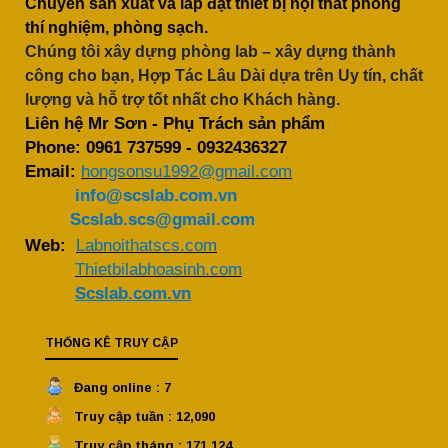
Chuyên sản xuất và lắp đặt thiết bị nội thất phòng
thí nghiệm, phòng sạch.
Chúng tôi xây dựng phòng lab – xây dựng thành
công cho bạn, Hợp Tác Lâu Dài dựa trên Uy tín, chất
lượng và hỗ trợ tốt nhất cho Khách hàng.
Liên hệ Mr Sơn - Phụ Trách sản phẩm
Phone:
0961 737599
-
0932436327
Email:
hongsonsu1992@gmail.com
info@scslab.com.vn
Scslab.scs@gmail.com
Web:
Labnoithatscs.com
Thietbilabhoasinh.com
Scslab.com.vn
THỐNG KÊ TRUY CẬP
Đang online : 7
Truy cập tuần : 12,090
Truy cập tháng : 171,124