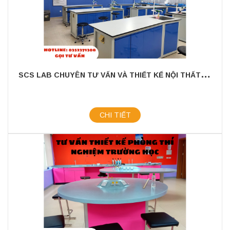
S
CS LAB CHUYÊN TƯ VẤN VÀ THIẾT KẾ NỘI THẤT PHÒNG THÍ NGHIỆM THEO YÊU CẦU
CHI TIẾT