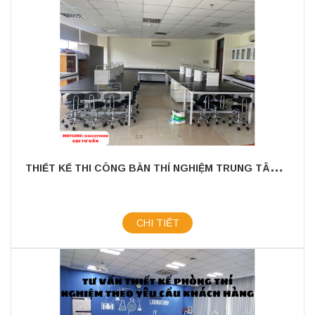
T
HIẾT KẾ THI CÔNG BÀN THÍ NGHIỆM TRUNG TÂM TRƯỜNG QUỐC TẾ CANADA
CHI TIẾT