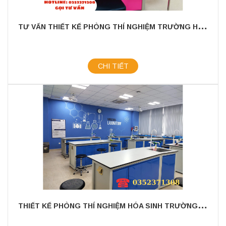
T
Ư VẤN THIẾT KẾ PHÒNG THÍ NGHIỆM TRƯỜNG HỌC KHU VỰC THÀNH PHỐ HỒ CHÍ MINH
CHI TIẾT
T
HIẾT KẾ PHÒNG THÍ NGHIỆM HÓA SINH TRƯỜNG HỌC