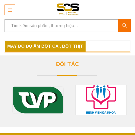
MÁY ĐO ĐỘ ẨM BỘT CÁ , BỘT THỊT
ĐỐI TÁC