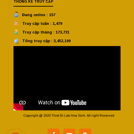
THỐNG KÊ TRUY CẬP
Đang online : 157
Truy cập tuần : 1,479
Truy cập tháng : 173,731
Tổng truy cập : 3,452,199
Copyright @ 2020 Thiet Bi Lab Hoa Sinh. All right Reserved.
Thiết kế Vinatech.vn