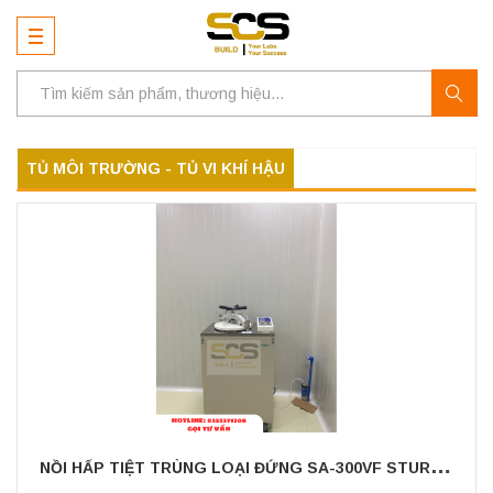
TỦ MÔI TRƯỜNG - TỦ VI KHÍ HẬU
N
ỒI HẤP TIỆT TRÙNG LOẠI ĐỨNG SA-300VF STURDY – ĐÀI LOAN