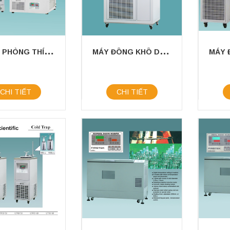
T
Ủ ẤM PHÒNG THÍ NGHIỆM FIRSTEK SCIENTIFIC
M
ÁY ĐÔNG KHÔ DẠNG TỦ FIRSTEK SCIENTIFIC
CHI TIẾT
CHI TIẾT