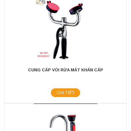
CUNG CẤP VÒI RỬA MẮT KHẨN CẤP
CHI TIẾT