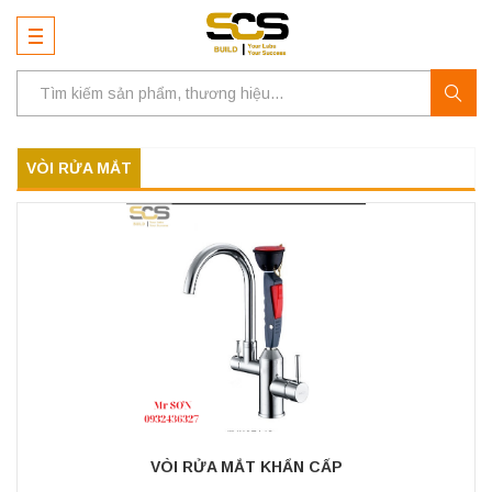
VÒI RỬA MẮT
VÒI RỬA MẮT KHẨN CẤP