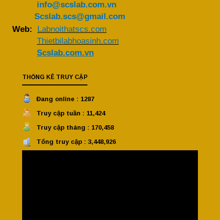
info@scslab.com.vn
Scslab.scs@gmail.com
Web:
Labnoithatscs.com
Thietbilabhoasinh.com
Scslab.com.vn
THỐNG KÊ TRUY CẬP
Đang online : 1287
Truy cập tuần : 11,424
Truy cập tháng : 170,458
Tổng truy cập : 3,448,926