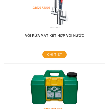
VÒI RỬA MẮT KẾT HỢP VÒI NƯỚC
CHI TIẾT