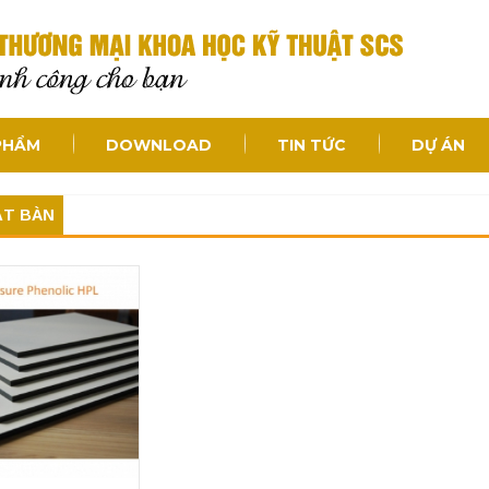
PHẨM
DOWNLOAD
TIN TỨC
DỰ ÁN
T BÀN