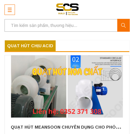
QUẠT HÚT CHỊU ACID
Q
UẠT HÚT MEANSOON CHUYÊN DỤNG CHO PHÒNG THÍ NGHIỆM