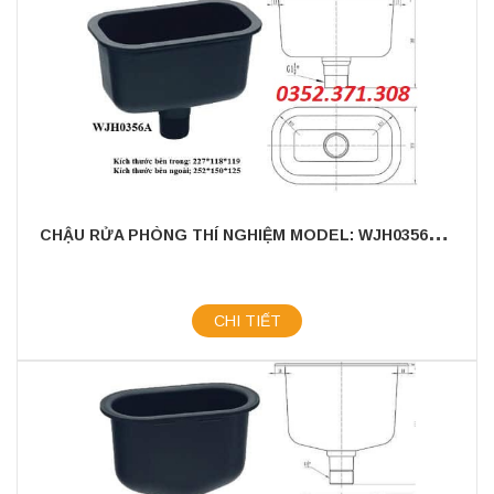
C
HẬU RỬA PHÒNG THÍ NGHIỆM MODEL: WJH0356A - CHẤT LIỆU NHỰA PP CAO CẤP
CHI TIẾT