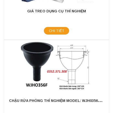
GIÁ TREO DỤNG CỤ THÍ NGHIỆM
CHI TIẾT
C
HẬU RỬA PHÒNG THÍ NGHIỆM MODEL: WJH0356F - CHẤT LIỆU NHỰA PP CAO CẤP