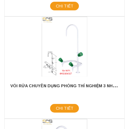
CHI TIẾT
V
ÒI RỬA CHUYÊN DỤNG PHÒNG THÍ NGHIỆM 3 NHÁNH
CHI TIẾT