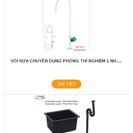
V
ÒI RỬA CHUYÊN DỤNG PHÒNG THÍ NGHIỆM 1 NHÁNH
CHI TIẾT