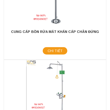
CUNG CẤP BỒN RỬA MẮT KHẨN CẤP CHÂN ĐỨNG
CHI TIẾT