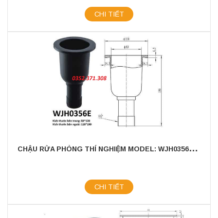
CHI TIẾT
C
HẬU RỬA PHÒNG THÍ NGHIỆM MODEL: WJH0356E - CHẤT LIỆU NHỰA PP CAO CẤP
CHI TIẾT