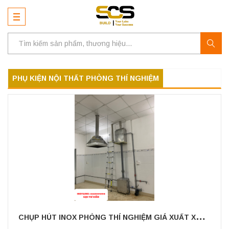
PHỤ KIỆN NỘI THẤT PHÒNG THÍ NGHIỆM
C
HỤP HÚT INOX PHÒNG THÍ NGHIỆM GIÁ XUẤT XƯỞNG TẠI MIỀN NAM