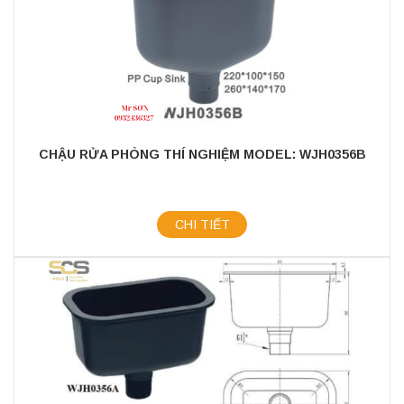
CHẬU RỬA PHÒNG THÍ NGHIỆM MODEL: WJH0356B
CHI TIẾT