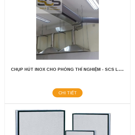
C
HỤP HÚT INOX CHO PHÒNG THÍ NGHIỆM - SCS LAB
CHI TIẾT