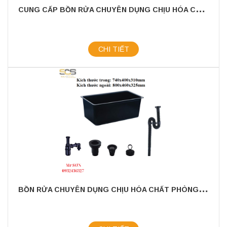
C
UNG CẤP BỒN RỬA CHUYÊN DỤNG CHỊU HÓA CHẤT PHÒNG THÍ NGHIỆM KÍCH THƯỚC 440MM
CHI TIẾT
B
ỒN RỬA CHUYÊN DỤNG CHỊU HÓA CHẤT PHÒNG THÍ NGHIỆM KÍCH THƯỚC 800MM