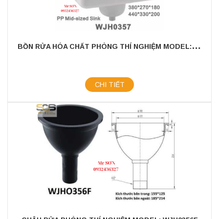
B
ỒN RỬA HÓA CHẤT PHÒNG THÍ NGHIỆM MODEL: WJH0357
CHI TIẾT