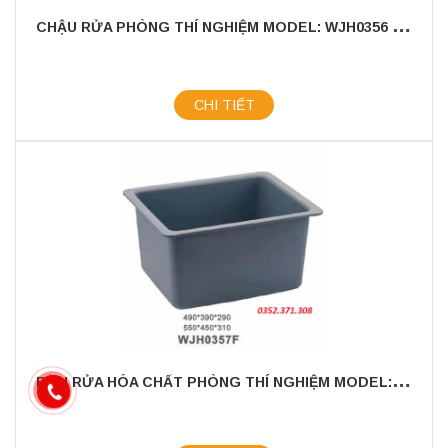
C
HẬU RỬA PHÒNG THÍ NGHIỆM MODEL: WJH0356 - CHẤT LIỆU NHỰA PP CAO CẤP
CHI TIẾT
B
ỒN RỬA HÓA CHẤT PHÒNG THÍ NGHIỆM MODEL: WJH0357F - CHẤT LIỆU NHỰA PP CAO CẤP