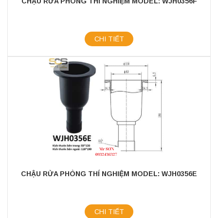
CHẬU RỬA PHÒNG THÍ NGHIỆM MODEL: WJH0356F
CHI TIẾT
CHẬU RỬA PHÒNG THÍ NGHIỆM MODEL: WJH0356E
CHI TIẾT