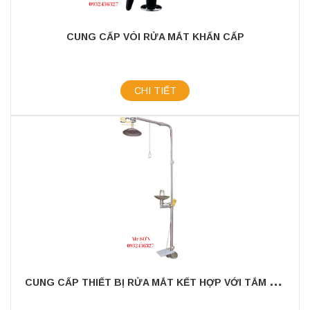
CUNG CẤP VÒI RỬA MẮT KHẨN CẤP
CHI TIẾT
C
UNG CẤP THIẾT BỊ RỬA MẮT KẾT HỢP VỚI TẮM KHẨN CẤP