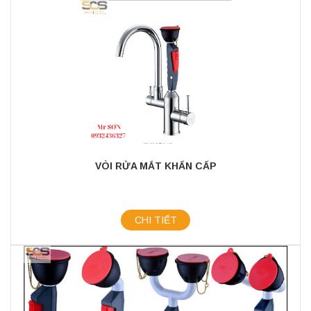
VÒI RỬA MẮT KHẨN CẤP
CHI TIẾT