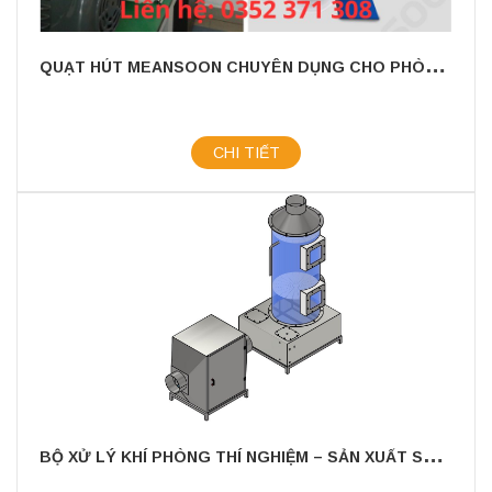
Q
UẠT HÚT MEANSOON CHUYÊN DỤNG CHO PHÒNG THÍ NGHIỆM
CHI TIẾT
B
Ộ XỬ LÝ KHÍ PHÒNG THÍ NGHIỆM – SẢN XUẤT SCS VIỆT NAM