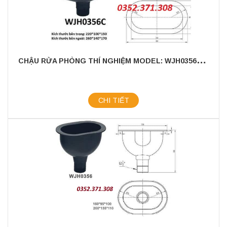
C
HẬU RỬA PHÒNG THÍ NGHIỆM MODEL: WJH0356C - CHẤT LIỆU NHỰA PP CAO CẤP
CHI TIẾT