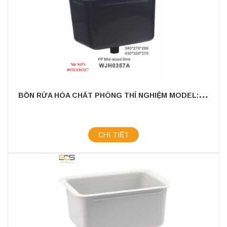
B
ỒN RỬA HÓA CHẤT PHÒNG THÍ NGHIỆM MODEL: WJH0357A
CHI TIẾT