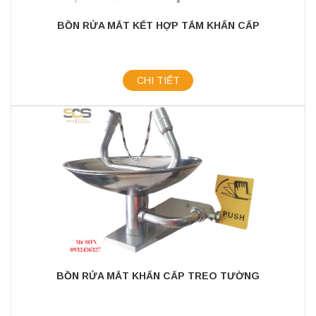
BỒN RỬA MẮT KẾT HỢP TẮM KHẨN CẤP
CHI TIẾT
BỒN RỬA MẮT KHẨN CẤP TREO TƯỜNG