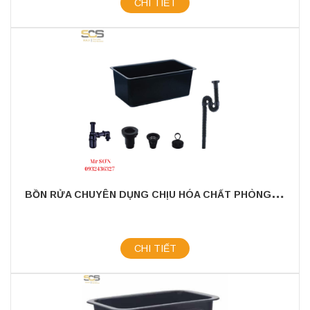
CHI TIẾT
B
ỒN RỬA CHUYÊN DỤNG CHỊU HÓA CHẤT PHÒNG THÍ NGHIỆM
CHI TIẾT