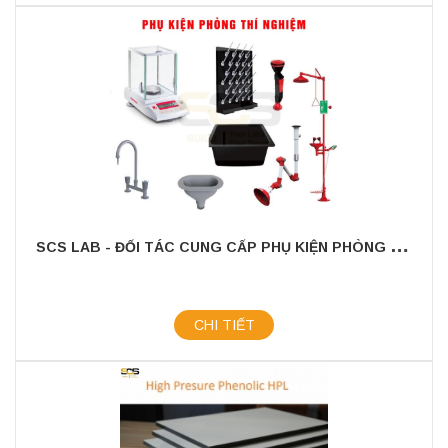
S
CS LAB - ĐỐI TÁC CUNG CẤP PHỤ KIỆN PHÒNG THÍ NGHIỆM TIN CẬY
CHI TIẾT