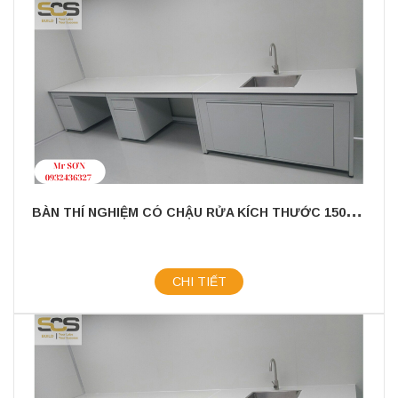
B
ÀN THÍ NGHIỆM CÓ CHẬU RỬA KÍCH THƯỚC 1500MM - GIÁ TỐT NHẤT 2024
CHI TIẾT