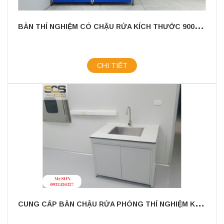
B
ÀN THÍ NGHIỆM CÓ CHẬU RỬA KÍCH THƯỚC 900MM - CÔNG TY TNHH THƯƠNG MẠI KHOA HỌC KỸ THUẬT SCS
CHI TIẾT
C
UNG CẤP BÀN CHẬU RỬA PHÒNG THÍ NGHIỆM KÍCH THƯỚC 700MM