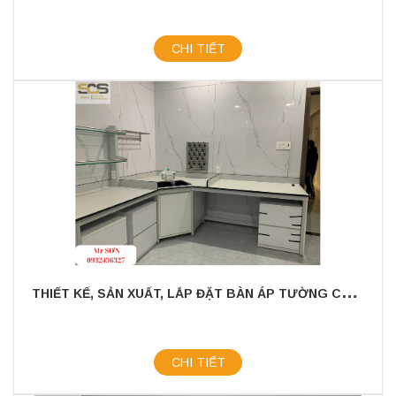
CHI TIẾT
T
HIẾT KẾ, SẢN XUẤT, LẮP ĐẶT BÀN ÁP TƯỜNG CHỮ U CÓ CHẬU RỬA ( TÂN BÌNH )
CHI TIẾT