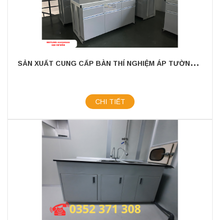
S
ẢN XUẤT CUNG CẤP BÀN THÍ NGHIỆM ÁP TƯỜNG, BÀN THÍ NGHIỆM CÓ CHẬU RỬA
CHI TIẾT