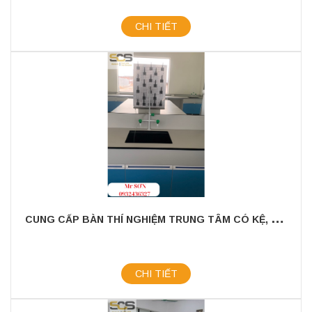
CHI TIẾT
C
UNG CẤP BÀN THÍ NGHIỆM TRUNG TÂM CÓ KỆ, 1 CHẬU RỬA - NỘI THẤT PHÒNG LAB SCS
CHI TIẾT