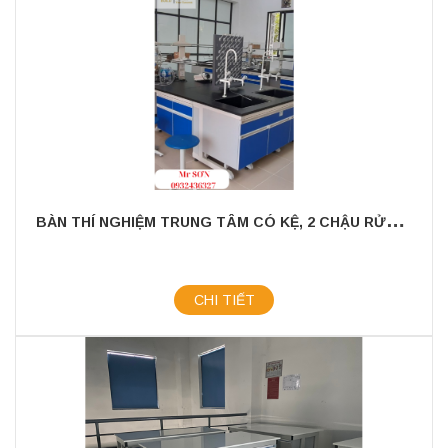
B
ÀN THÍ NGHIỆM TRUNG TÂM CÓ KỆ, 2 CHẬU RỬA-GIÁ TỐT NHẤT 2024
CHI TIẾT