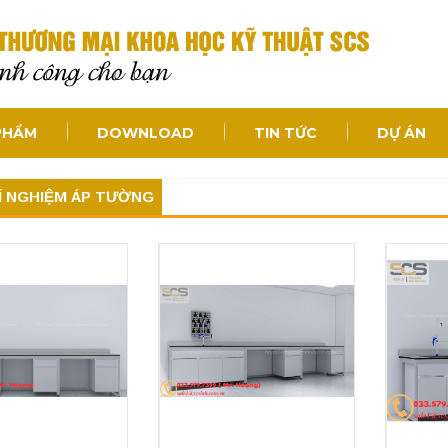
PHẨM
DOWNLOAD
TIN TỨC
DỰ ÁN
Í NGHIỆM ÁP TƯỜNG