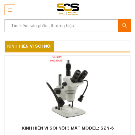
KÍNH HIỂN VI SOI NỔI
KÍNH HIỂN VI SOI NỔI 3 MẮT MODEL: SZN-6