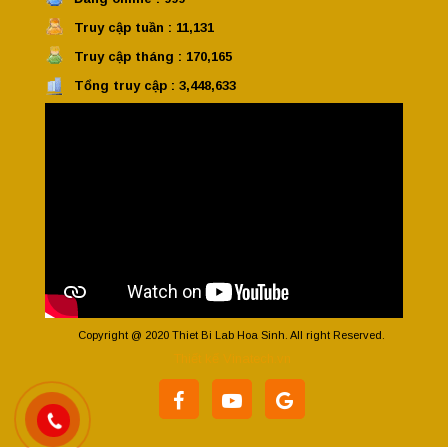
Truy cập tuần : 11,131
Truy cập tháng : 170,165
Tổng truy cập : 3,448,633
Copyright @ 2020 Thiet Bi Lab Hoa Sinh. All right Reserved.
Thiết kế Vinatech.vn