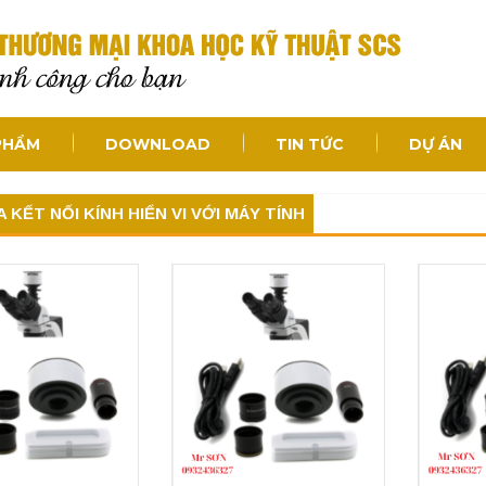
PHẨM
DOWNLOAD
TIN TỨC
DỰ ÁN
KẾT NỐI KÍNH HIỂN VI VỚI MÁY TÍNH